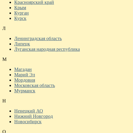
Красноярский край
Крым
Курган
Курск
Л
Ленинградская область
Липецк
Луганская народная республика
М
Магадан
Марий Эл
Мордовия
Московская область
Мурманск
Н
Ненецкий АО
Нижний Новгород
Новосибирск
О