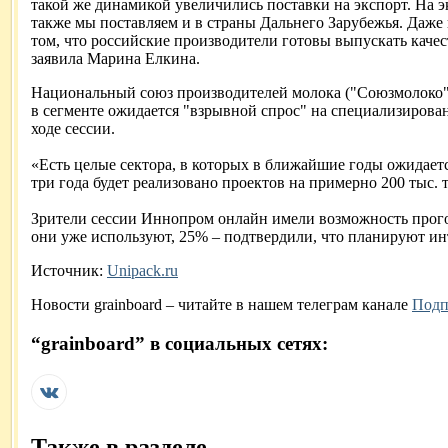
такой же динамикой увеличились поставки на экспорт. На 
также мы поставляем и в страны Дальнего Зарубежья. Даже
том, что российские производители готовы выпускать кач
заявила Марина Елкина.
Национальный союз производителей молока ("Союзмолоко") 
в сегменте ожидается "взрывной спрос" на специализирова
ходе сессии.
«Есть целые сектора, в которых в ближайшие годы ожидается
три года будет реализовано проектов на примерно 200 тыс. 
Зрители сессии Иннопром онлайн имели возможность прого
они уже используют, 25% – подтвердили, что планируют инт
Источник:
Unipack.ru
Новости
grainboard
– читайте в нашем телеграм канале
Подп
“
grainboard
” в социальных сетях:
Также в разделе