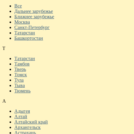
Все
Дальнее зарубежье
Ближнее зарубежье
Москва
Санкт-Петербург
Татарстан
Башкортостан
Т
Татарстан
Тамбов
Тверь
Томск
Тула
Тыва
Тюмень
А
Адыгея
Алтай
Алтайский край
Архангельск
Астрахань