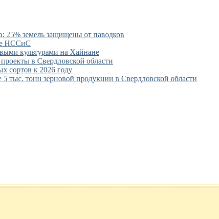
в: 25% земель защищены от паводков
ете НССиС
евыми культурами на Хайнане
 проекты в Свердловской области
х сортов к 2026 году
 5 тыс. тонн зерновой продукции в Свердловской области