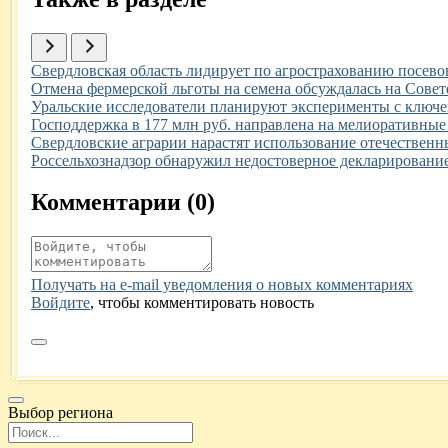
Иллюстрация новости
Свердловская область лидирует по агрострахованию посево
Иллюстрация новости
Отмена фермерской льготы на семена обсуждалась на Сов
Иллюстрация новости
Уральские исследователи планируют эксперименты с ключ
Иллюстрация новости
Господдержка в 177 млн руб. направлена на мелиоративные
Иллюстрация новости
Свердловские аграрии нарастят использование отечественны
Иллюстрация новости
Россельхознадзор обнаружил недостоверное декларирование
Комментарии (
0
)
Получать на e‑mail уведомления о новых комментариях
Войдите
, чтобы комментировать новость
Выбор региона
Поиск региона