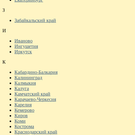
З
Забайкальский край
И
Иваново
Ингушетия
Иркутск
К
Кабардино-Балкария
Калининград
Калмыкия
Калуга
Камчатский край
Карачаево-Черкесия
Карелия
Кемерово
Киров
Коми
Кострома
Краснодарский край