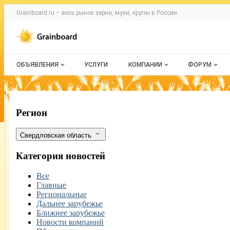
Раздел навигации по сайту grainboard.
Grainboard.ru – весь
рынок зерна, муки, крупы
в России.
Авторизация и меню пользователя
Навигация по разделам сайта grainboard.ru
ОБЪЯВЛЕНИЯ
УСЛУГИ
КОМПАНИИ
ФОРУМ
Все объявления
О каталоге компаний
Все темы
Мои объявления
Каталог компаний
Избранные
В рамках Иннопром онлайн обсудили
Фильтры
Регион
Моя компания
С моим уч
Свердловская область
Платное размещение
Категория новостей
Все
Главные
Региональные
Дальнее зарубежье
Ближнее зарубежье
Новости компаний