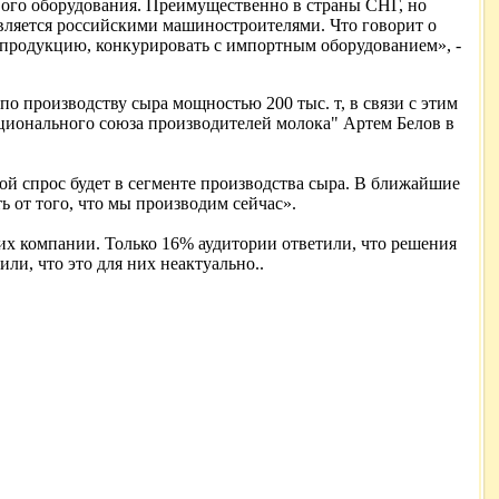
евого оборудования. Преимущественно в страны СНГ, но
авляется российскими машиностроителями. Что говорит о
 продукцию, конкурировать с импортным оборудованием», -
о производству сыра мощностью 200 тыс. т, в связи с этим
ционального союза производителей молока" Артем Белов в
ной спрос будет в сегменте производства сыра. В ближайшие
ь от того, что мы производим сейчас».
их компании. Только 16% аудитории ответили, что решения
и, что это для них неактуально..