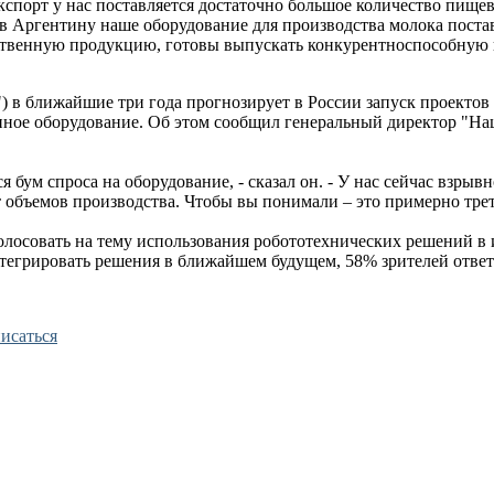
экспорт у нас поставляется достаточно большое количество пищ
 в Аргентину наше оборудование для производства молока пост
ественную продукцию, готовы выпускать конкурентноспособную
в ближайшие три года прогнозирует в России запуск проектов п
нное оборудование. Об этом сообщил генеральный директор "На
 бум спроса на оборудование, - сказал он. - У нас сейчас взрыв
т объемов производства. Чтобы вы понимали – это примерно трет
лосовать на тему использования робототехнических решений в 
егрировать решения в ближайшем будущем, 58% зрителей ответил
исаться